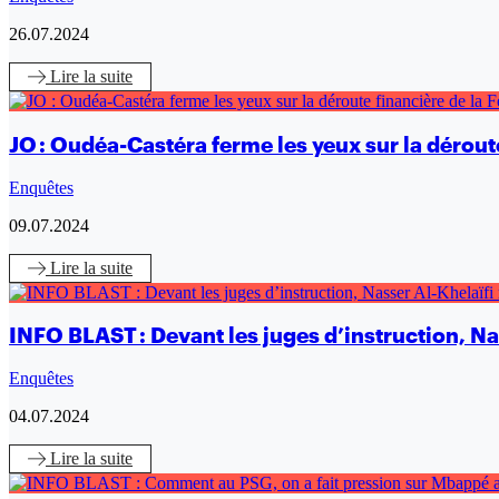
26.07.2024
Lire
la suite
JO : Oudéa-Castéra ferme les yeux sur la déroute
Enquêtes
09.07.2024
Lire
la suite
INFO BLAST : Devant les juges d’instruction, N
Enquêtes
04.07.2024
Lire
la suite