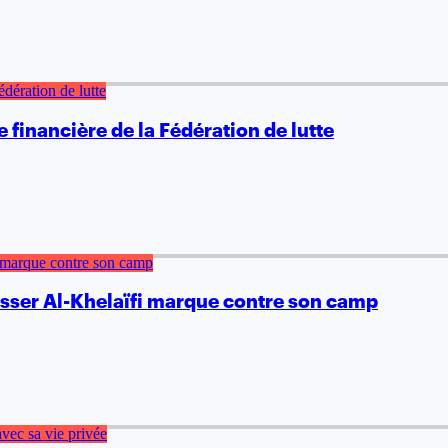
 financière de la Fédération de lutte
asser Al-Khelaïfi marque contre son camp