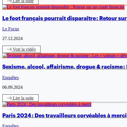
Lire
la suite
Le foot français pourrait disparaître : Retour su
Le Focus
27.12.2024
Voir
la vidéo
Sexisme, alcool, affairisme, drogue & racisme : 
Enquêtes
06.09.2024
Lire
la suite
Paris 2024 : Des travailleurs corvéables à merci
Enquêtes