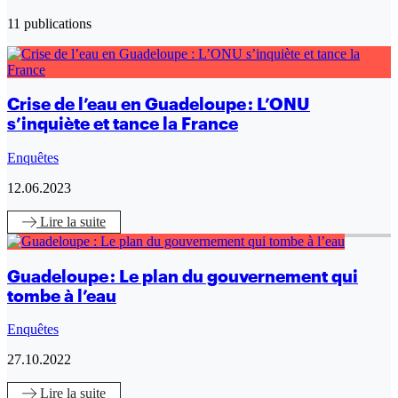
11 publications
Crise de l’eau en Guadeloupe : L’ONU
s’inquiète et tance la France
Enquêtes
12.06.2023
Lire
la suite
Guadeloupe : Le plan du gouvernement qui
tombe à l’eau
Enquêtes
27.10.2022
Lire
la suite