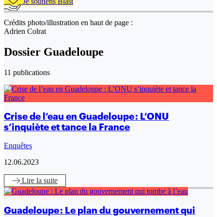
Je soutiens Blast
Crédits photo/illustration en haut de page :
Adrien Colrat
Dossier Guadeloupe
11 publications
Crise de l’eau en Guadeloupe : L’ONU
s’inquiète et tance la France
Enquêtes
12.06.2023
Lire
la suite
Guadeloupe : Le plan du gouvernement qui