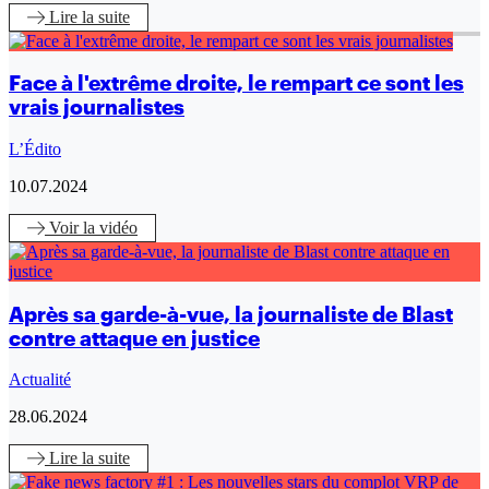
Lire
la suite
Face à l'extrême droite, le rempart ce sont les
vrais journalistes
L’Édito
10.07.2024
Voir
la vidéo
Après sa garde-à-vue, la journaliste de Blast
contre attaque en justice
Actualité
28.06.2024
Lire
la suite