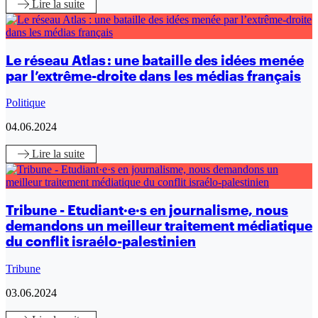
Lire
la suite
Le réseau Atlas : une bataille des idées menée
par l’extrême-droite dans les médias français
Politique
04.06.2024
Lire
la suite
Tribune - Etudiant·e·s en journalisme, nous
demandons un meilleur traitement médiatique
du conflit israélo-palestinien
Tribune
03.06.2024