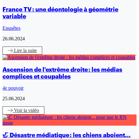
France TV : une déontologie à géométrie
variable
Enquêtes
26.06.2024
Lire
la suite
Ascension de l'extrême droite : les médias
complices et coupables
4e pouvoir
25.06.2024
Voir
la vidéo
🦏 Désastre médiatique : les chiens aboient...