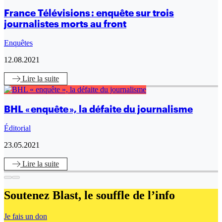
France Télévisions : enquête sur trois
journalistes morts au front
Enquêtes
12.08.2021
Lire
la suite
BHL « enquête », la défaite du journalisme
Éditorial
23.05.2021
Lire
la suite
Soutenez Blast,
le souffle de l’info
Je fais un don