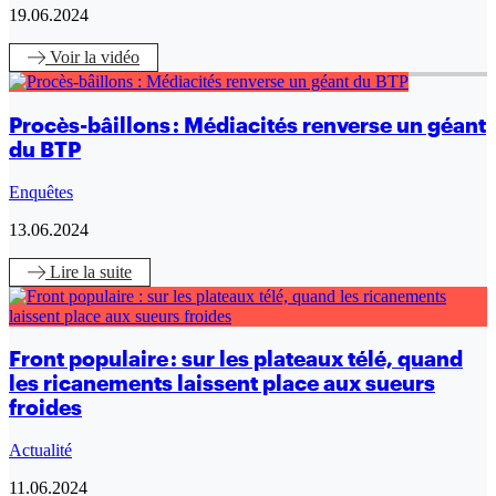
19.06.2024
Voir
la vidéo
Procès-bâillons : Médiacités renverse un géant
du BTP
Enquêtes
13.06.2024
Lire
la suite
Front populaire : sur les plateaux télé, quand
les ricanements laissent place aux sueurs
froides
Actualité
11.06.2024