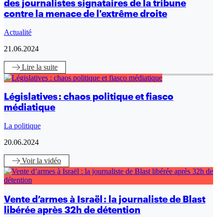
des journalistes signataires de la tribune
contre la menace de l'extrême droite
Actualité
21.06.2024
Lire
la suite
Législatives : chaos politique et fiasco
médiatique
La politique
20.06.2024
Voir
la vidéo
Vente d’armes à Israël : la journaliste de Blast
libérée après 32h de détention