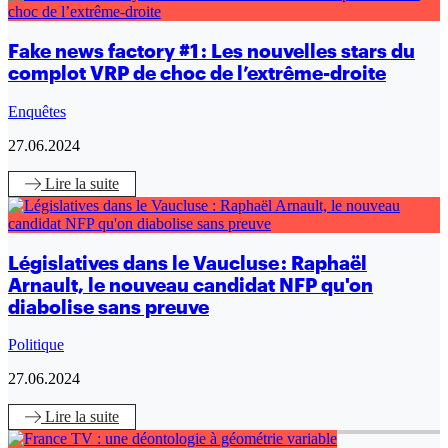
Fake news factory #1 : Les nouvelles stars du
complot VRP de choc de l’extrême-droite
Enquêtes
27.06.2024
Lire
la suite
Législatives dans le Vaucluse : Raphaël
Arnault, le nouveau candidat NFP qu'on
diabolise sans preuve
Politique
27.06.2024
Lire
la suite