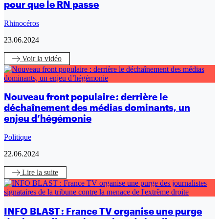
pour que le RN passe
Rhinocéros
23.06.2024
Voir
la vidéo
Nouveau front populaire : derrière le
déchaînement des médias dominants, un
enjeu d’hégémonie
Politique
22.06.2024
Lire
la suite
INFO BLAST : France TV organise une purge