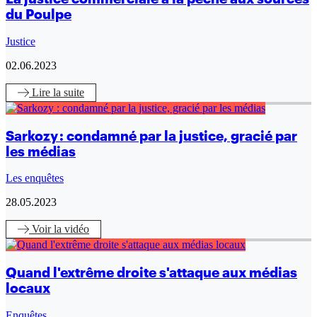
du Poulpe
Justice
02.06.2023
Lire
la suite
Sarkozy : condamné par la justice, gracié par
les médias
Les enquêtes
28.05.2023
Voir
la vidéo
Quand l'extrême droite s'attaque aux médias
locaux
Enquêtes