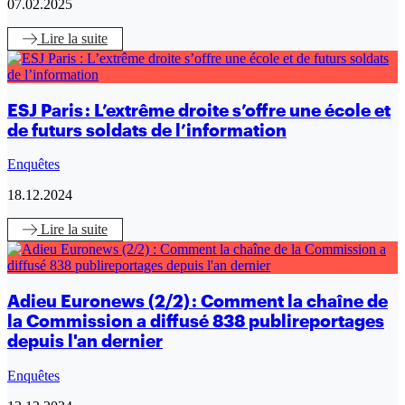
07.02.2025
Lire
la suite
ESJ Paris : L’extrême droite s’offre une école et
de futurs soldats de l’information
Enquêtes
18.12.2024
Lire
la suite
Adieu Euronews (2/2) : Comment la chaîne de
la Commission a diffusé 838 publireportages
depuis l'an dernier
Enquêtes