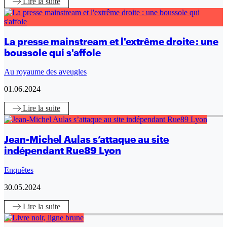
Lire
la suite
La presse mainstream et l'extrême droite : une
boussole qui s'affole
Au royaume des aveugles
01.06.2024
Lire
la suite
Jean-Michel Aulas s’attaque au site
indépendant Rue89 Lyon
Enquêtes
30.05.2024
Lire
la suite