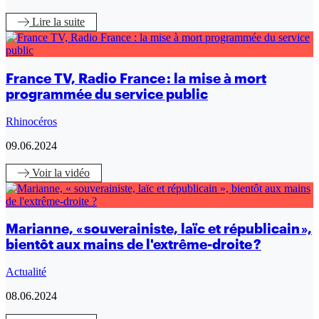
Lire
la suite
France TV, Radio France : la mise à mort
programmée du service public
Rhinocéros
09.06.2024
Voir
la vidéo
Marianne, « souverainiste, laïc et républicain »,
bientôt aux mains de l'extrême-droite ?
Actualité
08.06.2024